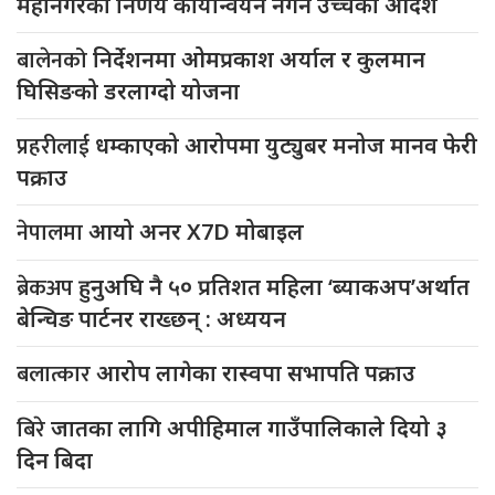
महानगरको निर्णय कार्यान्वयन नगर्न उच्चको आदेश
बालेनको
निर्देशनमा ओमप्रकाश अर्याल र कुलमान
घिसिङको डरलाग्दो योजना
प्रहरीलाई
धम्काएको आरोपमा युट्युबर मनोज मानव फेरी
पक्राउ
नेपालमा
आयो अनर X7D मोबाइल
ब्रेकअप
हुनुअघि नै ५० प्रतिशत महिला ‘ब्याकअप’अर्थात
बेन्चिङ पार्टनर राख्छन् : अध्ययन
बलात्कार
आरोप लागेका रास्वपा सभापति पक्राउ
बिरे
जातका लागि अपीहिमाल गाउँपालिकाले दियो ३
दिन बिदा