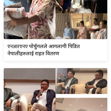
एनआरएनए
पोर्चुगलले आगलागी पिडित
नेपालीहरुलाई राहत वितरण