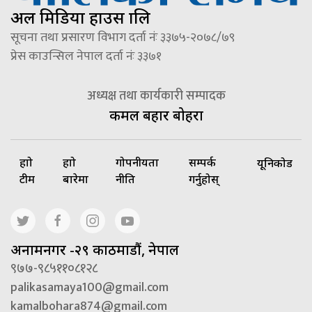
अल मिडिया हाउस प्रालि
सूचना तथा प्रसारण विभाग दर्ता नंः ३३७५-२०७८/७९
प्रेस काउन्सिल नेपाल दर्ता नंः ३३७१
अध्यक्ष तथा कार्यकारी सम्पादक
कमल बहादुर बोहरा
हाम्रो
हाम्रो
गोपनीयता
सम्पर्क
यूनिकोड
टीम
बारेमा
नीति
गर्नुहोस्
अनामनगर -२९ काठमाडौं, नेपाल
९७७-९८५११०८१२८
palikasamaya100@gmail.com
kamalbohara874@gmail.com