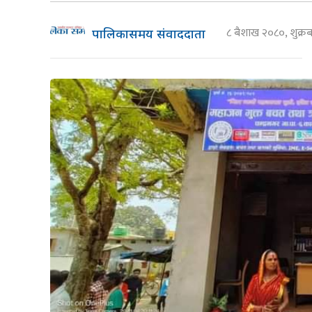
८ बैशाख २०८०, शुक्
पालिकासमय संवाददाता