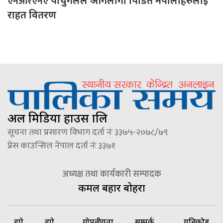
एनआरएनए
पोर्चुगलले आगलागी पिडित नेपालीहरुलाई
राहत वितरण
अल मिडिया हाउस प्रालि
सूचना तथा प्रसारण विभाग दर्ता नंः ३३७५-२०७८/७९
प्रेस काउन्सिल नेपाल दर्ता नंः ३३७१
अध्यक्ष तथा कार्यकारी सम्पादक
कमल बहादुर बोहरा
हाम्रो
हाम्रो
गोपनीयता
सम्पर्क
यूनिकोड