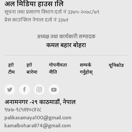
अल मिडिया हाउस प्रालि
सूचना तथा प्रसारण विभाग दर्ता नंः ३३७५-२०७८/७९
प्रेस काउन्सिल नेपाल दर्ता नंः ३३७१
अध्यक्ष तथा कार्यकारी सम्पादक
कमल बहादुर बोहरा
हाम्रो
हाम्रो
गोपनीयता
सम्पर्क
यूनिकोड
टीम
बारेमा
नीति
गर्नुहोस्
अनामनगर -२९ काठमाडौं, नेपाल
९७७-९८५११०८१२८
palikasamaya100@gmail.com
kamalbohara874@gmail.com