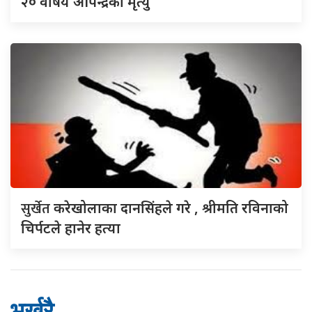
२० वर्षिय ओपेन्द्रको मृत्यु
सुर्खेत
करेखोलाका दानसिंहले गरे , श्रीमति रविनाको
चिर्पटले हानेर हत्या
भर्खरै