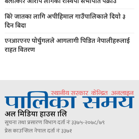
बलात्कार
आरोप लागेका रास्वपा सभापति पक्राउ
बिरे
जातका लागि अपीहिमाल गाउँपालिकाले दियो ३
दिन बिदा
एनआरएनए
पोर्चुगलले आगलागी पिडित नेपालीहरुलाई
राहत वितरण
अल मिडिया हाउस प्रालि
सूचना तथा प्रसारण विभाग दर्ता नंः ३३७५-२०७८/७९
प्रेस काउन्सिल नेपाल दर्ता नंः ३३७१