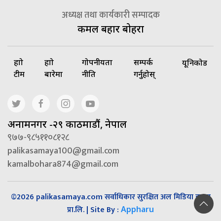
अध्यक्ष तथा कार्यकारी सम्पादक
कमल बहादुर बोहरा
हाम्रो
हाम्रो
गोपनीयता
सम्पर्क
यूनिकोड
टीम
बारेमा
नीति
गर्नुहोस्
अनामनगर -२९ काठमाडौं, नेपाल
९७७-९८५११०८१२८
palikasamaya100@gmail.com
kamalbohara874@gmail.com
©2026 palikasamaya.com सर्वाधिकार सुरक्षित अल मिडिया हाउस
प्रा.लि. | Site By :
Appharu