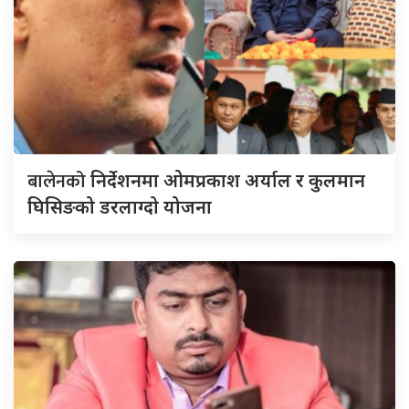
बालेनको
निर्देशनमा ओमप्रकाश अर्याल र कुलमान
घिसिङको डरलाग्दो योजना