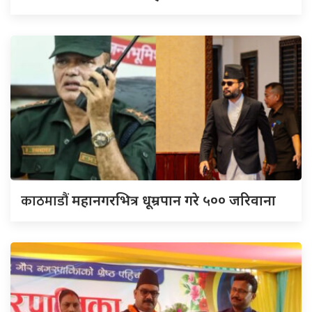
काठमाडौं
महानगरभित्र धूम्रपान गरे ५०० जरिवाना