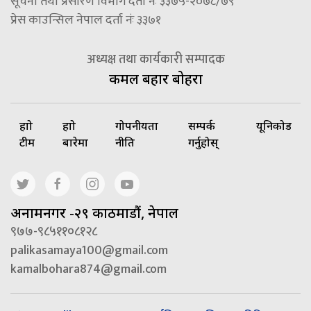
सूचना तथा प्रसारण विभाग दर्ता नंः ३३७५-२०७८/७९
प्रेस काउन्सिल नेपाल दर्ता नंः ३३७१
अध्यक्ष तथा कार्यकारी सम्पादक
कमल बहादुर बोहरा
हाम्रो
हाम्रो
गोपनीयता
सम्पर्क
यूनिकोड
टीम
बारेमा
नीति
गर्नुहोस्
अनामनगर -२९ काठमाडौं, नेपाल
९७७-९८५११०८१२८
palikasamaya100@gmail.com
kamalbohara874@gmail.com