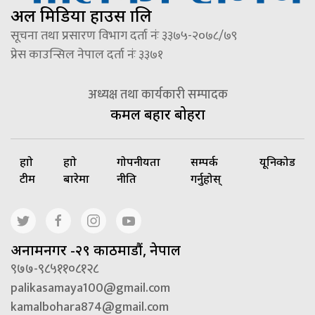
अल मिडिया हाउस प्रालि
सूचना तथा प्रसारण विभाग दर्ता नंः ३३७५-२०७८/७९
प्रेस काउन्सिल नेपाल दर्ता नंः ३३७१
अध्यक्ष तथा कार्यकारी सम्पादक
कमल बहादुर बोहरा
हाम्रो
हाम्रो
गोपनीयता
सम्पर्क
यूनिकोड
टीम
बारेमा
नीति
गर्नुहोस्
अनामनगर -२९ काठमाडौं, नेपाल
९७७-९८५११०८१२८
palikasamaya100@gmail.com
kamalbohara874@gmail.com