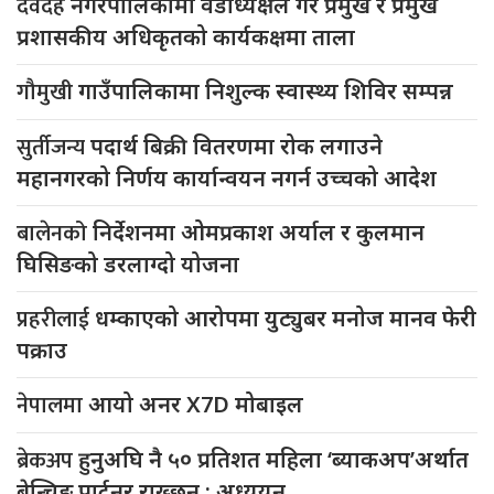
देवदह
नगरपालिकामा वडाध्यक्षले गरे प्रमुख र प्रमुख
प्रशासकीय अधिकृतको कार्यकक्षमा ताला
गौमुखी
गाउँपालिकामा निशुल्क स्वास्थ्य शिविर सम्पन्न
सुर्तीजन्य
पदार्थ बिक्री वितरणमा रोक लगाउने
महानगरको निर्णय कार्यान्वयन नगर्न उच्चको आदेश
बालेनको
निर्देशनमा ओमप्रकाश अर्याल र कुलमान
घिसिङको डरलाग्दो योजना
प्रहरीलाई
धम्काएको आरोपमा युट्युबर मनोज मानव फेरी
पक्राउ
नेपालमा
आयो अनर X7D मोबाइल
ब्रेकअप
हुनुअघि नै ५० प्रतिशत महिला ‘ब्याकअप’अर्थात
बेन्चिङ पार्टनर राख्छन् : अध्ययन