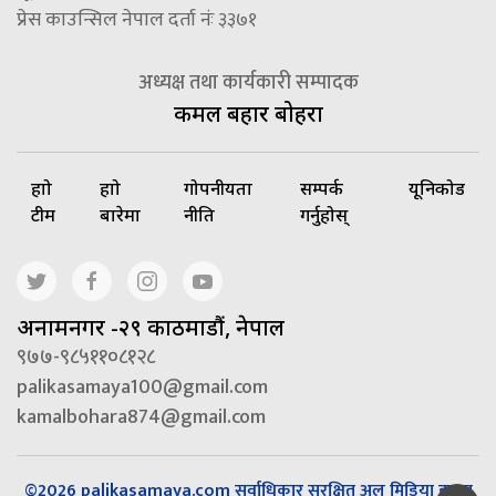
प्रेस काउन्सिल नेपाल दर्ता नंः ३३७१
अध्यक्ष तथा कार्यकारी सम्पादक
कमल बहादुर बोहरा
हाम्रो
हाम्रो
गोपनीयता
सम्पर्क
यूनिकोड
टीम
बारेमा
नीति
गर्नुहोस्
अनामनगर -२९ काठमाडौं, नेपाल
९७७-९८५११०८१२८
palikasamaya100@gmail.com
kamalbohara874@gmail.com
©2026 palikasamaya.com सर्वाधिकार सुरक्षित अल मिडिया हाउस