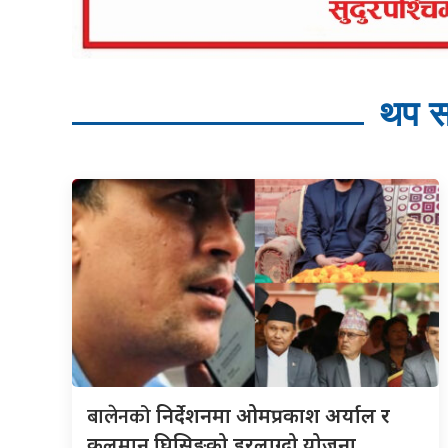
थप स
बालेनको
निर्देशनमा ओमप्रकाश अर्याल र
कुलमान घिसिङको डरलाग्दो योजना