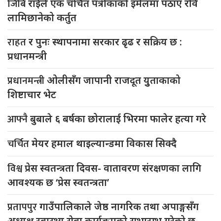
जिबि
राईले एक चर्चित पत्रीकाको इमेलमा पठाए रवि
लामिछानेको कर्तुत
राहत
र पुनः स्थापनामा सरकार ढृढ र सक्रिय छ :
प्रधानमन्त्री
प्रधानमन्त्री
ओलीसँग जापानी राजदूत युुताकाको
शिष्टाचार भेट
आफ्नै
बुबाले ६ बर्षका छोरालाई भिरमा फालेर हत्या गरे
चर्चित
मेयर हमाल थाइल्यान्डमा विकास सिक्दै
विश्व
प्रेस स्वतन्त्रता दिवस- वातावरण संरक्षणका लागि
आवश्यक छ ‘प्रेस स्वतन्त्रता’
प्रतापपुर
गाउँपालिकाले जेष्ठ नागरिक तथा अपाङ्गसँग
अध्यक्ष स्वास्थ्य सेवा कार्यक्रमको सुभारम्भ गरेको छ