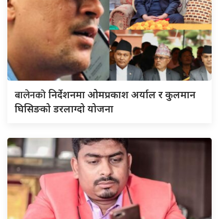
बालेनको
निर्देशनमा ओमप्रकाश अर्याल र कुलमान
घिसिङको डरलाग्दो योजना