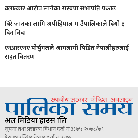
बलात्कार
आरोप लागेका रास्वपा सभापति पक्राउ
बिरे
जातका लागि अपीहिमाल गाउँपालिकाले दियो ३
दिन बिदा
एनआरएनए
पोर्चुगलले आगलागी पिडित नेपालीहरुलाई
राहत वितरण
अल मिडिया हाउस प्रालि
सूचना तथा प्रसारण विभाग दर्ता नंः ३३७५-२०७८/७९
प्रेस काउन्सिल नेपाल दर्ता नंः ३३७१