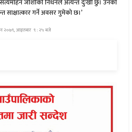
धेय सत्यमोहन जोशीको निधनले अत्यन्त दुःखी छु। उनको
 साक्षात्कार गर्ने अवसर गुमेको छ।’
विन २०७९, आइतबार ९ : २५ बजे