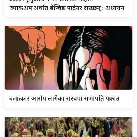
‘ब्याकअप’अर्थात बेन्चिङ पार्टनर राख्छन् : अध्ययन
बलात्कार
आरोप लागेका रास्वपा सभापति पक्राउ