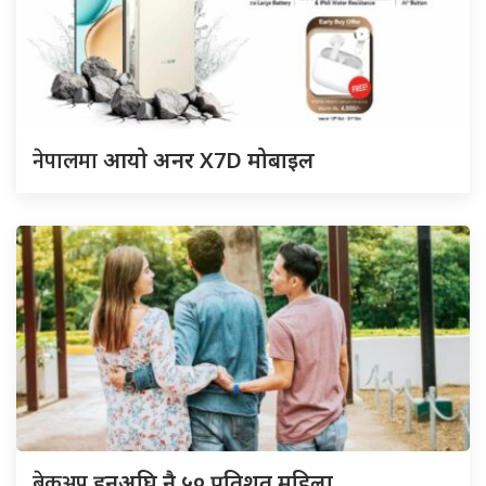
नेपालमा
आयो अनर X7D मोबाइल
ब्रेकअप
हुनुअघि नै ५० प्रतिशत महिला