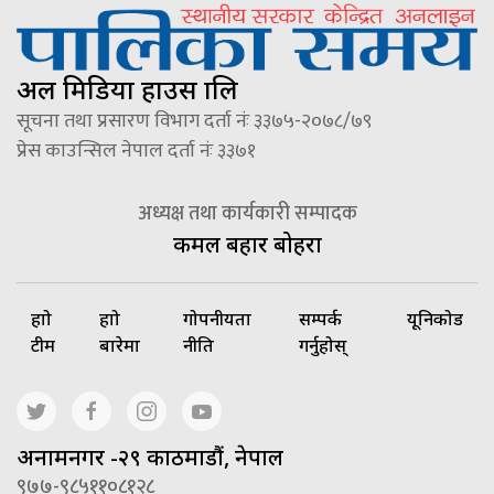
अल मिडिया हाउस प्रालि
सूचना तथा प्रसारण विभाग दर्ता नंः ३३७५-२०७८/७९
प्रेस काउन्सिल नेपाल दर्ता नंः ३३७१
अध्यक्ष तथा कार्यकारी सम्पादक
कमल बहादुर बोहरा
हाम्रो
हाम्रो
गोपनीयता
सम्पर्क
यूनिकोड
टीम
बारेमा
नीति
गर्नुहोस्
अनामनगर -२९ काठमाडौं, नेपाल
९७७-९८५११०८१२८