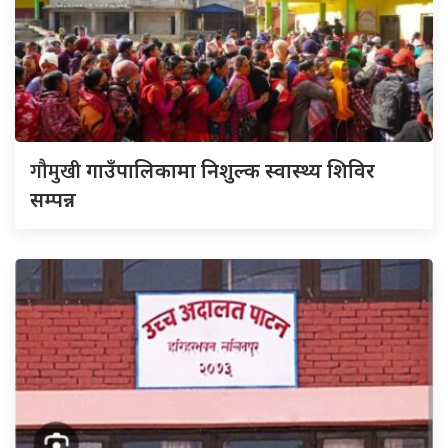
गौमुखी
गाउँपालिकामा निशुल्क स्वास्थ्य शिविर
सम्पन्न