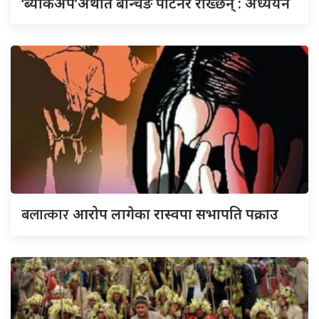
‘ब्याकअप’अर्थात बेन्चिङ पार्टनर राख्छन् : अध्ययन
बलात्कार
आरोप लागेका रास्वपा सभापति पक्राउ