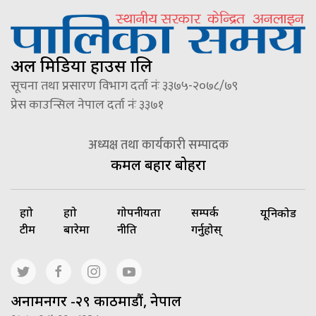
अल मिडिया हाउस प्रालि
सूचना तथा प्रसारण विभाग दर्ता नंः ३३७५-२०७८/७९
प्रेस काउन्सिल नेपाल दर्ता नंः ३३७१
अध्यक्ष तथा कार्यकारी सम्पादक
कमल बहादुर बोहरा
हाम्रो
हाम्रो
गोपनीयता
सम्पर्क
यूनिकोड
टीम
बारेमा
नीति
गर्नुहोस्
अनामनगर -२९ काठमाडौं, नेपाल