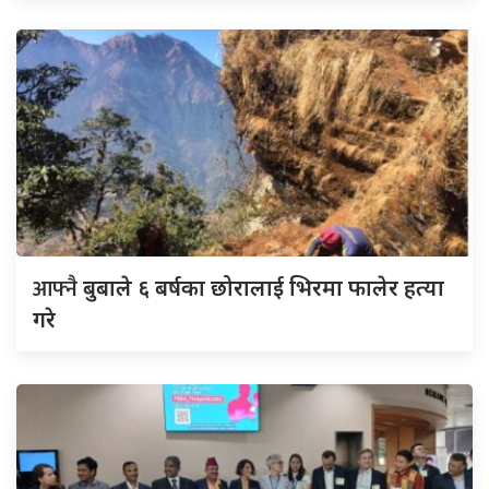
आफ्नै
बुबाले ६ बर्षका छोरालाई भिरमा फालेर हत्या
गरे