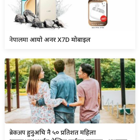
नेपालमा
आयो अनर X7D मोबाइल
ब्रेकअप
हुनुअघि नै ५० प्रतिशत महिला