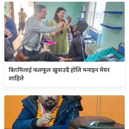
बिरामिलाई
फलफूल खुवाउदै होलि मनाइन मेयर
शाहिले