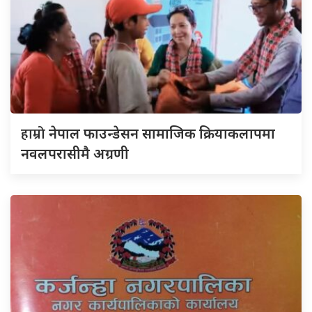
हाम्रो
नेपाल फाउन्डेसन सामाजिक क्रियाकलापमा
नवलपरासीमै अग्रणी