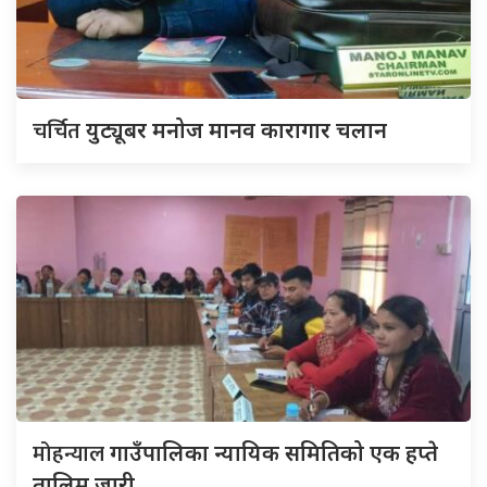
चर्चित
युट्यूबर मनोज मानव कारागार चलान
मोहन्याल
गाउँपालिका न्यायिक समितिको एक हप्ते
तालिम जारी