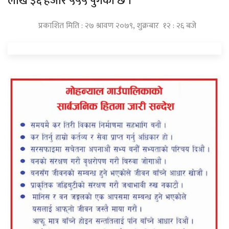
लाख ३६ हजार ५५५ पुगेको छ ।
प्रकाशित मिति : २७ श्रावण २०७९, शुक्रबार १२ : २६ बजे