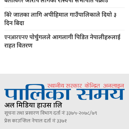
बलात्कार
आरोप लागेका रास्वपा सभापति पक्राउ
बिरे
जातका लागि अपीहिमाल गाउँपालिकाले दियो ३
दिन बिदा
एनआरएनए
पोर्चुगलले आगलागी पिडित नेपालीहरुलाई
राहत वितरण
अल मिडिया हाउस प्रालि
सूचना तथा प्रसारण विभाग दर्ता नंः ३३७५-२०७८/७९
प्रेस काउन्सिल नेपाल दर्ता नंः ३३७१