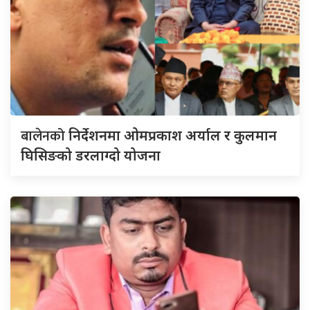
बालेनको
निर्देशनमा ओमप्रकाश अर्याल र कुलमान
घिसिङको डरलाग्दो योजना