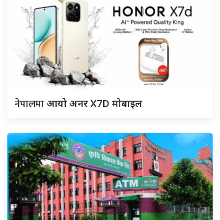
नेपालमा
आयो अनर X7D मोबाइल