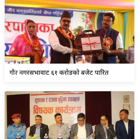
गौर
नगरसभावाट ६१ करोडको बजेट पारित