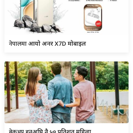
नेपालमा
आयो अनर X7D मोबाइल
ब्रेकअप
हुनुअघि नै ५० प्रतिशत महिला