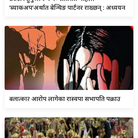
‘ब्याकअप’अर्थात बेन्चिङ पार्टनर राख्छन् : अध्ययन
बलात्कार
आरोप लागेका रास्वपा सभापति पक्राउ