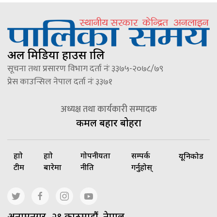
अल मिडिया हाउस प्रालि
सूचना तथा प्रसारण विभाग दर्ता नंः ३३७५-२०७८/७९
प्रेस काउन्सिल नेपाल दर्ता नंः ३३७१
अध्यक्ष तथा कार्यकारी सम्पादक
कमल बहादुर बोहरा
हाम्रो
हाम्रो
गोपनीयता
सम्पर्क
यूनिकोड
टीम
बारेमा
नीति
गर्नुहोस्
अनामनगर -२९ काठमाडौं, नेपाल