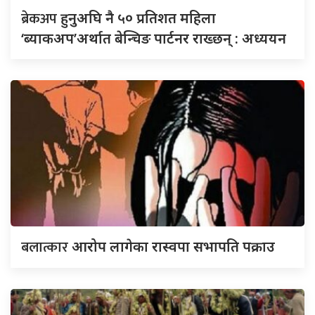
ब्रेकअप
हुनुअघि नै ५० प्रतिशत महिला
‘ब्याकअप’अर्थात बेन्चिङ पार्टनर राख्छन् : अध्ययन
बलात्कार
आरोप लागेका रास्वपा सभापति पक्राउ