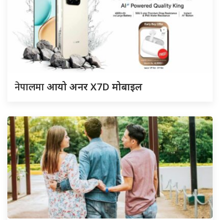
नेपालमा
आयो अनर X7D मोबाइल