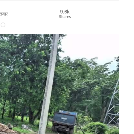
9.6k
इतबार
Shares