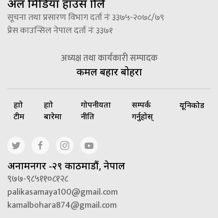
अल मिडिया हाउस प्रालि
सूचना तथा प्रसारण विभाग दर्ता नंः ३३७५-२०७८/७९
प्रेस काउन्सिल नेपाल दर्ता नंः ३३७१
अध्यक्ष तथा कार्यकारी सम्पादक
कमल बहादुर बोहरा
हाम्रो
हाम्रो
गोपनीयता
सम्पर्क
यूनिकोड
टीम
बारेमा
नीति
गर्नुहोस्
अनामनगर -२९ काठमाडौं, नेपाल
९७७-९८५११०८१२८
palikasamaya100@gmail.com
kamalbohara874@gmail.com