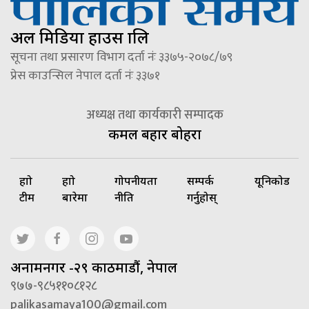
अल मिडिया हाउस प्रालि
सूचना तथा प्रसारण विभाग दर्ता नंः ३३७५-२०७८/७९
प्रेस काउन्सिल नेपाल दर्ता नंः ३३७१
अध्यक्ष तथा कार्यकारी सम्पादक
कमल बहादुर बोहरा
हाम्रो
हाम्रो
गोपनीयता
सम्पर्क
यूनिकोड
टीम
बारेमा
नीति
गर्नुहोस्
अनामनगर -२९ काठमाडौं, नेपाल
९७७-९८५११०८१२८
palikasamaya100@gmail.com