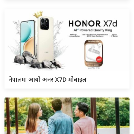
नेपालमा
आयो अनर X7D मोबाइल