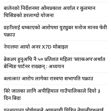
बालेनको
निर्देशनमा ओमप्रकाश अर्याल र कुलमान
घिसिङको डरलाग्दो योजना
प्रहरीलाई
धम्काएको आरोपमा युट्युबर मनोज मानव फेरी
पक्राउ
नेपालमा
आयो अनर X7D मोबाइल
ब्रेकअप
हुनुअघि नै ५० प्रतिशत महिला ‘ब्याकअप’अर्थात
बेन्चिङ पार्टनर राख्छन् : अध्ययन
बलात्कार
आरोप लागेका रास्वपा सभापति पक्राउ
बिरे
जातका लागि अपीहिमाल गाउँपालिकाले दियो ३
दिन बिदा
एनआरएनए
पोर्चुगलले आगलागी पिडित नेपालीहरुलाई