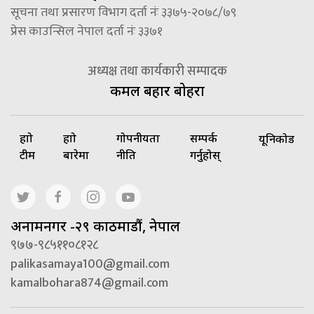
सूचना तथा प्रसारण विभाग दर्ता नंः ३३७५-२०७८/७९
प्रेस काउन्सिल नेपाल दर्ता नंः ३३७१
अध्यक्ष तथा कार्यकारी सम्पादक
कमल बहादुर बोहरा
हाम्रो
हाम्रो
गोपनीयता
सम्पर्क
यूनिकोड
टीम
बारेमा
नीति
गर्नुहोस्
अनामनगर -२९ काठमाडौं, नेपाल
९७७-९८५११०८१२८
palikasamaya100@gmail.com
kamalbohara874@gmail.com