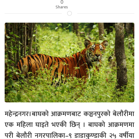
0
Shares
महेन्द्रनगर।बाघको आक्रमणबाट कञ्चनपुरको बेलौरीमा
एक महिला घाइते भएकी छिन् । बाघको आक्रमणमा
परी बेलौरी नगरपालिका–९ डाडाकुण्डाकी २५ वर्षीया