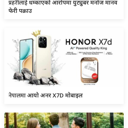
प्रहरीलाई
धम्काएको आरोपमा युट्युबर मनोज मानव
फेरी पक्राउ
नेपालमा
आयो अनर X7D मोबाइल