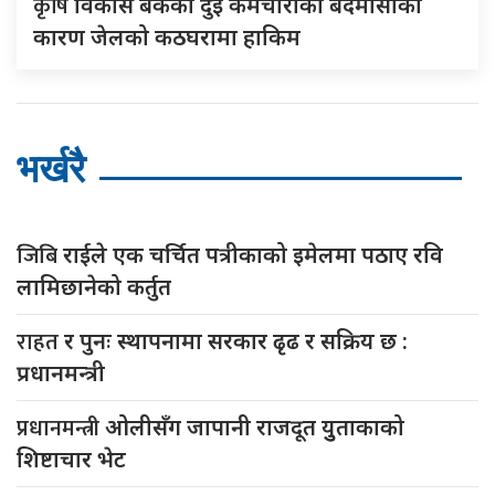
कृषि
विकास बैंकका दुई कर्मचारीकाे बदमासीका
कारण जेलको कठघरामा हाकिम
भर्खरै
जिबि
राईले एक चर्चित पत्रीकाको इमेलमा पठाए रवि
लामिछानेको कर्तुत
राहत
र पुनः स्थापनामा सरकार ढृढ र सक्रिय छ :
प्रधानमन्त्री
प्रधानमन्त्री
ओलीसँग जापानी राजदूत युुताकाको
शिष्टाचार भेट