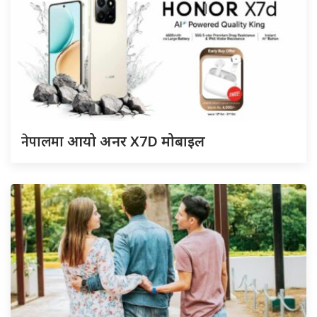
नेपालमा
आयो अनर X7D मोबाइल