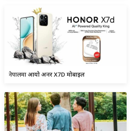
नेपालमा
आयो अनर X7D मोबाइल