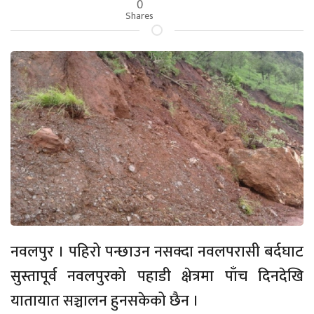
0
Shares
नवलपुर । पहिरो पन्छाउन नसक्दा नवलपरासी बर्दघाट
सुस्तापूर्व नवलपुरको पहाडी क्षेत्रमा पाँच दिनदेखि
यातायात सञ्चालन हुनसकेको छैन ।