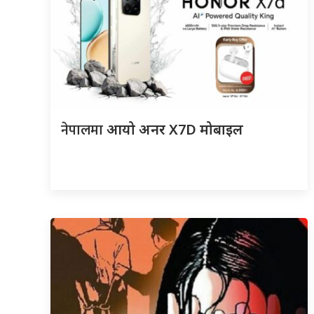
नेपालमा
आयो अनर X7D मोबाइल