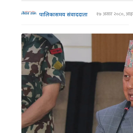
१७ असार २०८०, आ
पालिकासमय संवाददाता