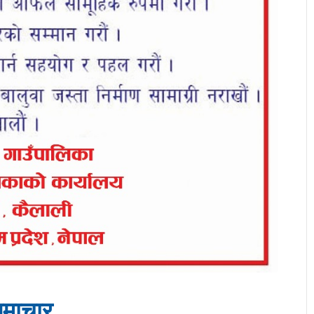
माचार