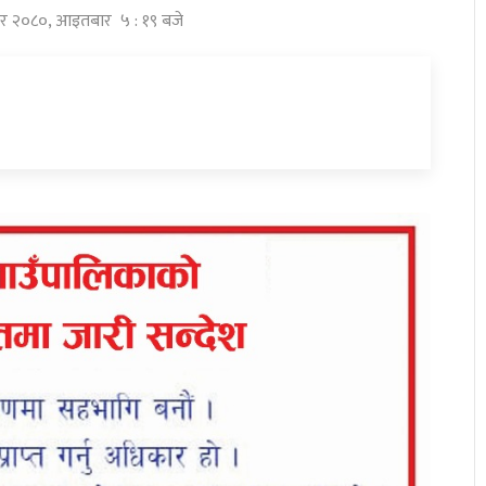
ार २०८०, आइतबार ५ : १९ बजे