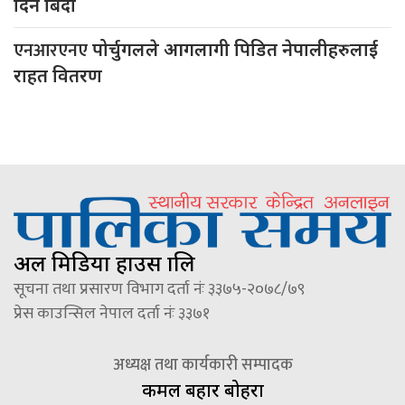
दिन बिदा
एनआरएनए
पोर्चुगलले आगलागी पिडित नेपालीहरुलाई
राहत वितरण
अल मिडिया हाउस प्रालि
सूचना तथा प्रसारण विभाग दर्ता नंः ३३७५-२०७८/७९
प्रेस काउन्सिल नेपाल दर्ता नंः ३३७१
अध्यक्ष तथा कार्यकारी सम्पादक
कमल बहादुर बोहरा