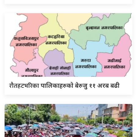
रौतहटभरिका
पालिकाहरुको बेरुजु ११ अरब बढी