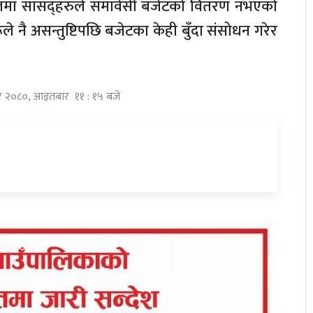
 सांसद्हरुले समावेसी बजेटको वितरण नभएको
ूले नै असन्तुष्टिपछि बजेटका केही बुँदा संसोधन गरेर
ार २०८०, आइतबार ११ : १५ बजे