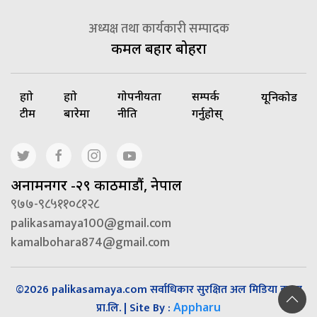
अध्यक्ष तथा कार्यकारी सम्पादक
कमल बहादुर बोहरा
हाम्रो
हाम्रो
गोपनीयता
सम्पर्क
यूनिकोड
टीम
बारेमा
नीति
गर्नुहोस्
अनामनगर -२९ काठमाडौं, नेपाल
९७७-९८५११०८१२८
palikasamaya100@gmail.com
kamalbohara874@gmail.com
©2026 palikasamaya.com सर्वाधिकार सुरक्षित अल मिडिया हाउस
प्रा.लि. | Site By :
Appharu