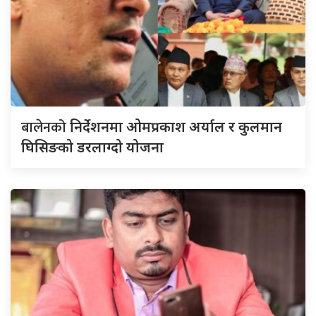
बालेनको
निर्देशनमा ओमप्रकाश अर्याल र कुलमान
घिसिङको डरलाग्दो योजना