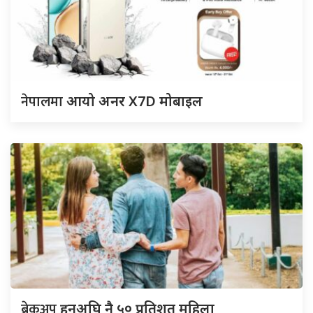
नेपालमा
आयो अनर X7D मोबाइल
ब्रेकअप
हुनुअघि नै ५० प्रतिशत महिला