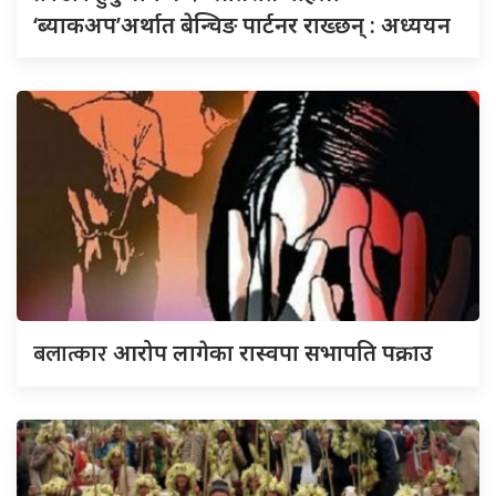
‘ब्याकअप’अर्थात बेन्चिङ पार्टनर राख्छन् : अध्ययन
बलात्कार
आरोप लागेका रास्वपा सभापति पक्राउ