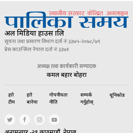
अल मिडिया हाउस प्रालि
सूचना तथा प्रसारण विभाग दर्ता नंः ३३७५-२०७८/७९
प्रेस काउन्सिल नेपाल दर्ता नंः ३३७१
अध्यक्ष तथा कार्यकारी सम्पादक
कमल बहादुर बोहरा
हाम्रो
हाम्रो
गोपनीयता
सम्पर्क
यूनिकोड
टीम
बारेमा
नीति
गर्नुहोस्
अनामनगर -२९ काठमाडौं, नेपाल