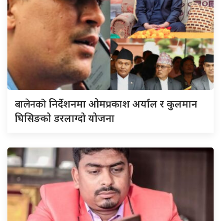
बालेनको
निर्देशनमा ओमप्रकाश अर्याल र कुलमान
घिसिङको डरलाग्दो योजना