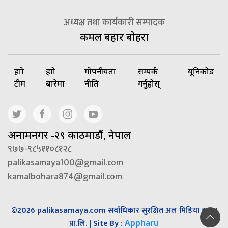
अध्यक्ष तथा कार्यकारी सम्पादक
कमल बहादुर बोहरा
हाम्रो
हाम्रो
गोपनीयता
सम्पर्क
यूनिकोड
टीम
बारेमा
नीति
गर्नुहोस्
अनामनगर -२९ काठमाडौं, नेपाल
९७७-९८५११०८१२८
palikasamaya100@gmail.com
kamalbohara874@gmail.com
©2026 palikasamaya.com सर्वाधिकार सुरक्षित अल मिडिया हाउस
प्रा.लि. | Site By :
Appharu