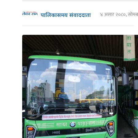
४ असार २०८०, सोम
पालिकासमय संवाददाता