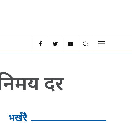
िनिमय दर
भर्खरै