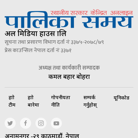
अल मिडिया हाउस प्रालि
सूचना तथा प्रसारण विभाग दर्ता नंः ३३७५-२०७८/७९
प्रेस काउन्सिल नेपाल दर्ता नंः ३३७१
अध्यक्ष तथा कार्यकारी सम्पादक
कमल बहादुर बोहरा
हाम्रो
हाम्रो
गोपनीयता
सम्पर्क
यूनिकोड
टीम
बारेमा
नीति
गर्नुहोस्
अनामनगर -२९ काठमाडौं, नेपाल