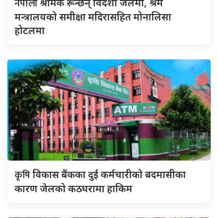
नेपाली
श्रमिक रून्छन् विदेशी जेलमा, श्रम
मन्त्रालयको समीक्षा मदिरासहित मोनालिसा
होटलमा
कृषि
विकास बैंकका दुई कर्मचारीकाे बदमासीका
कारण जेलको कठघरामा हाकिम