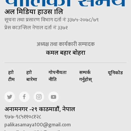
अल मिडिया हाउस प्रालि
सूचना तथा प्रसारण विभाग दर्ता नंः ३३७५-२०७८/७९
प्रेस काउन्सिल नेपाल दर्ता नंः ३३७१
अध्यक्ष तथा कार्यकारी सम्पादक
कमल बहादुर बोहरा
हाम्रो
हाम्रो
गोपनीयता
सम्पर्क
यूनिकोड
टीम
बारेमा
नीति
गर्नुहोस्
अनामनगर -२९ काठमाडौं, नेपाल
९७७-९८५११०८१२८
palikasamaya100@gmail.com