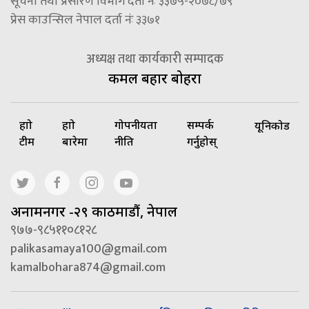
सूचना तथा प्रसारण विभाग दर्ता नंः ३३७५-२०७८/७९
प्रेस काउन्सिल नेपाल दर्ता नंः ३३७१
अध्यक्ष तथा कार्यकारी सम्पादक
कमल बहादुर बोहरा
हाम्रो
हाम्रो
गोपनीयता
सम्पर्क
यूनिकोड
टीम
बारेमा
नीति
गर्नुहोस्
अनामनगर -२९ काठमाडौं, नेपाल
९७७-९८५११०८१२८
palikasamaya100@gmail.com
kamalbohara874@gmail.com