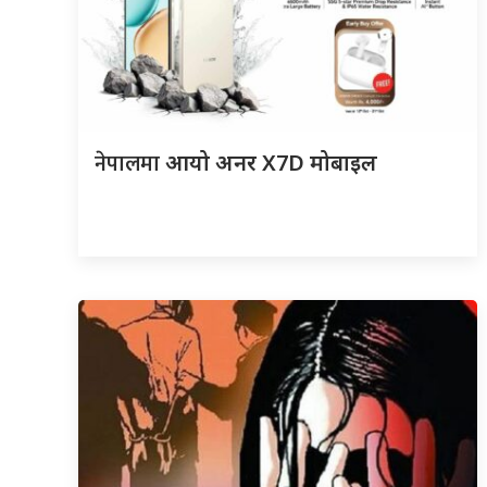
नेपालमा
आयो अनर X7D मोबाइल