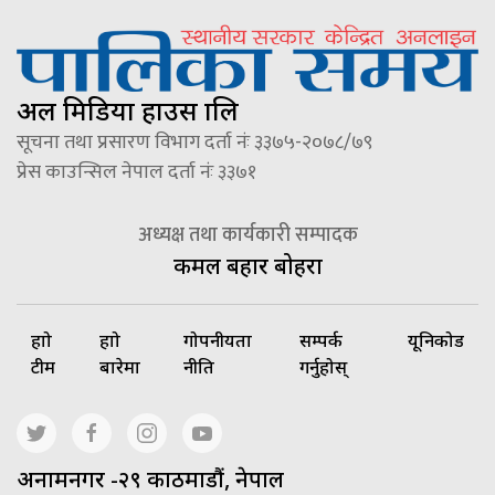
अल मिडिया हाउस प्रालि
सूचना तथा प्रसारण विभाग दर्ता नंः ३३७५-२०७८/७९
प्रेस काउन्सिल नेपाल दर्ता नंः ३३७१
अध्यक्ष तथा कार्यकारी सम्पादक
कमल बहादुर बोहरा
हाम्रो
हाम्रो
गोपनीयता
सम्पर्क
यूनिकोड
टीम
बारेमा
नीति
गर्नुहोस्
अनामनगर -२९ काठमाडौं, नेपाल