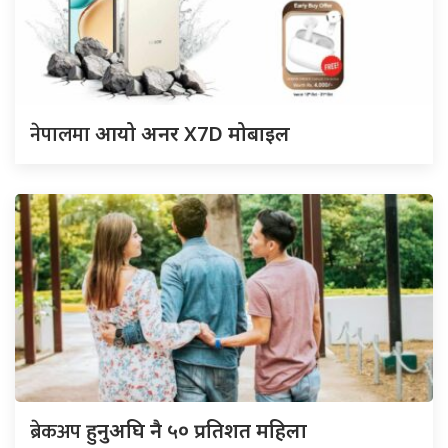
नेपालमा
आयो अनर X7D मोबाइल
ब्रेकअप
हुनुअघि नै ५० प्रतिशत महिला