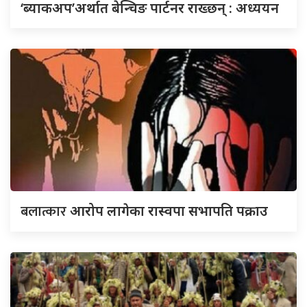
‘ब्याकअप’अर्थात बेन्चिङ पार्टनर राख्छन् : अध्ययन
बलात्कार
आरोप लागेका रास्वपा सभापति पक्राउ