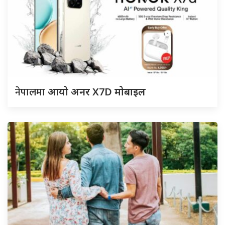
नेपालमा
आयो अनर X7D मोबाइल