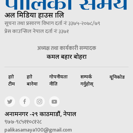
अल मिडिया हाउस प्रालि
सूचना तथा प्रसारण विभाग दर्ता नंः ३३७५-२०७८/७९
प्रेस काउन्सिल नेपाल दर्ता नंः ३३७१
अध्यक्ष तथा कार्यकारी सम्पादक
कमल बहादुर बोहरा
हाम्रो
हाम्रो
गोपनीयता
सम्पर्क
यूनिकोड
टीम
बारेमा
नीति
गर्नुहोस्
अनामनगर -२९ काठमाडौं, नेपाल
९७७-९८५११०८१२८
palikasamaya100@gmail.com