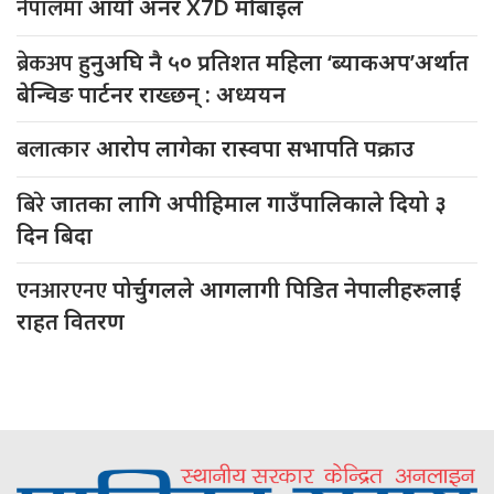
नेपालमा
आयो अनर X7D मोबाइल
ब्रेकअप
हुनुअघि नै ५० प्रतिशत महिला ‘ब्याकअप’अर्थात
बेन्चिङ पार्टनर राख्छन् : अध्ययन
बलात्कार
आरोप लागेका रास्वपा सभापति पक्राउ
बिरे
जातका लागि अपीहिमाल गाउँपालिकाले दियो ३
दिन बिदा
एनआरएनए
पोर्चुगलले आगलागी पिडित नेपालीहरुलाई
राहत वितरण