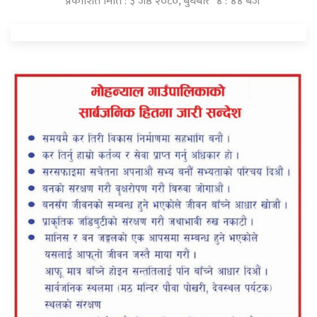
प्रकाशित मिति : ३ जेष्ठ २०८०, बुधबार ४ : ४४ बजे