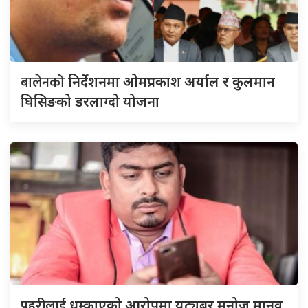
बालेनको
निर्देशनमा ओमप्रकाश अर्याल र कुलमान
घिसिङको डरलाग्दो योजना
प्रहरीलाई
धम्काएको आरोपमा युट्युबर मनोज मानव