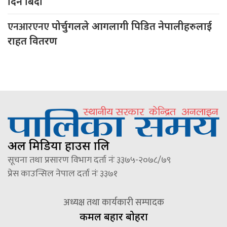
दिन बिदा
एनआरएनए
पोर्चुगलले आगलागी पिडित नेपालीहरुलाई
राहत वितरण
अल मिडिया हाउस प्रालि
सूचना तथा प्रसारण विभाग दर्ता नंः ३३७५-२०७८/७९
प्रेस काउन्सिल नेपाल दर्ता नंः ३३७१
अध्यक्ष तथा कार्यकारी सम्पादक
कमल बहादुर बोहरा