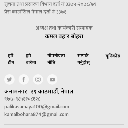
सूचना तथा प्रसारण विभाग दर्ता नंः ३३७५-२०७८/७९
प्रेस काउन्सिल नेपाल दर्ता नंः ३३७१
अध्यक्ष तथा कार्यकारी सम्पादक
कमल बहादुर बोहरा
हाम्रो
हाम्रो
गोपनीयता
सम्पर्क
यूनिकोड
टीम
बारेमा
नीति
गर्नुहोस्
अनामनगर -२९ काठमाडौं, नेपाल
९७७-९८५११०८१२८
palikasamaya100@gmail.com
kamalbohara874@gmail.com