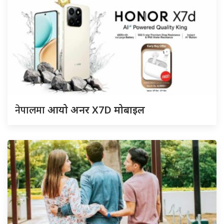
नेपालमा
आयो अनर X7D मोबाइल