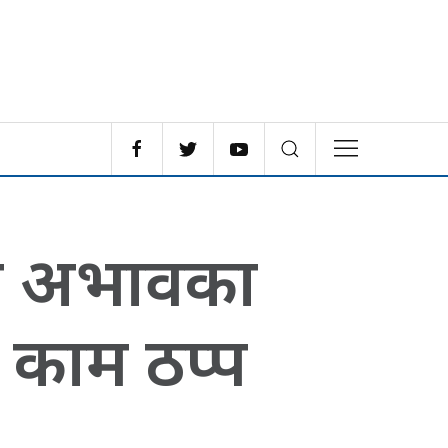
री अभावका
 काम ठप्प